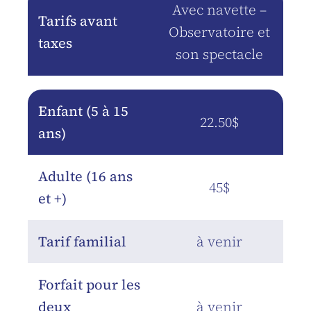
Avec navette –
Tarifs avant
Observatoire et
taxes
son spectacle
Enfant (5 à 15
22.50$
ans)
Adulte (16 ans
45$
et +)
Tarif familial
à venir
Forfait pour les
deux
à venir