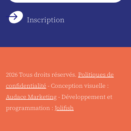
*
2026 Tous droits réservés.
Politiques de
confidentialité
- Conception visuelle :
Audace Marketing
- Développement et
programmation :
Jolifish