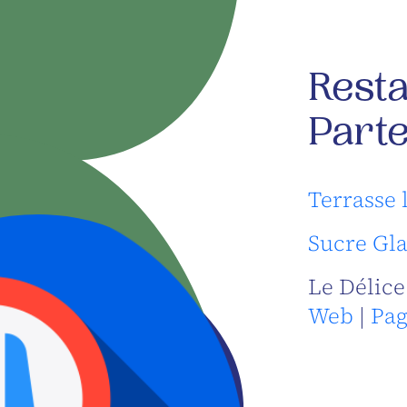
Rest
Part
Terrasse 
Sucre Gla
Le Délice
Web
|
Pag