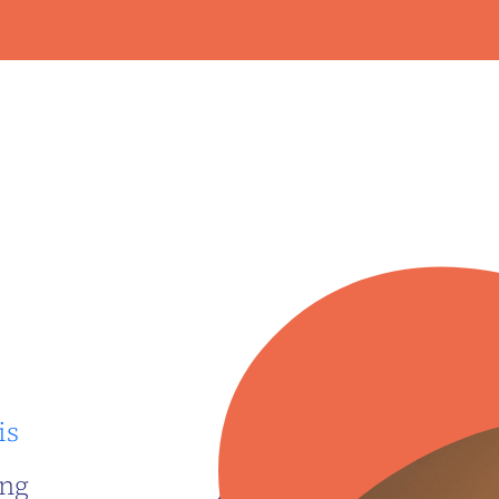
is
ing