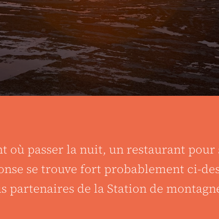
où passer la nuit, un restaurant pour s
onse se trouve fort probablement ci-des
us partenaires de la Station de montagn