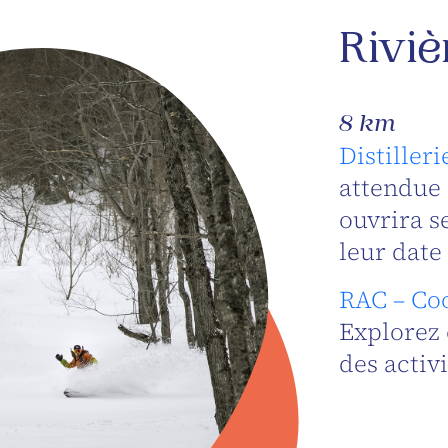
Rivi
8 km
Distiller
attendue d
ouvrira s
leur date
RAC – Coo
Explorez 
des activi