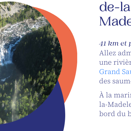
de-la
Made
41 km et 
Allez adm
une riviè
Grand Sa
des saumo
À la mar
la-Madel
bord du b