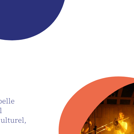
belle
l
ulturel,