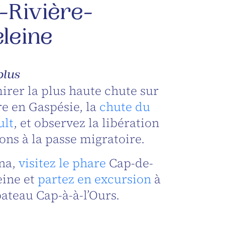
-Rivière-
leine
plus
irer la plus haute chute sur
re en Gaspésie, la
chute du
ult
, et observez la libération
ns à la passe migratoire.
ina,
visitez le phare
Cap-de-
eine et
partez en excursion
à
ateau Cap-à-à-l’Ours.