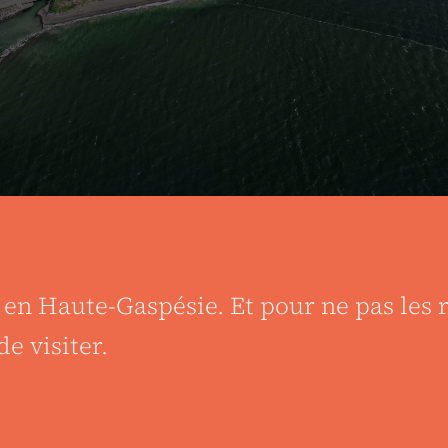
t en Haute-Gaspésie. Et pour ne pas les 
e visiter.