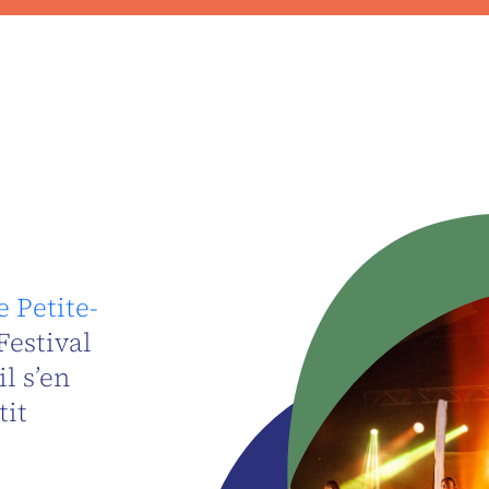
e Petite-
Festival
l s’en
tit