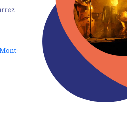
urrez
 Mont-